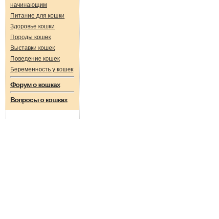
начинающим
Питание для кошки
Здоровье кошки
Породы кошек
Выставки кошек
Поведение кошек
Беременность у кошек
Форум о кошках
Вопросы о кошках