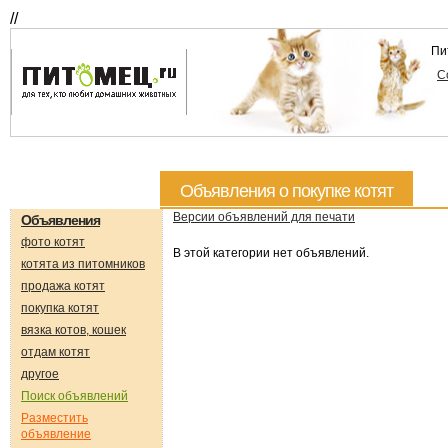
//
Пи
С
Объявления о покупке котят
Версии объявлений для печати
Объявления
фото котят
В этой категории нет объявлений.
котята из питомников
продажа котят
покупка котят
вязка котов, кошек
отдам котят
другое
Поиск объявлений
Разместить
объявление