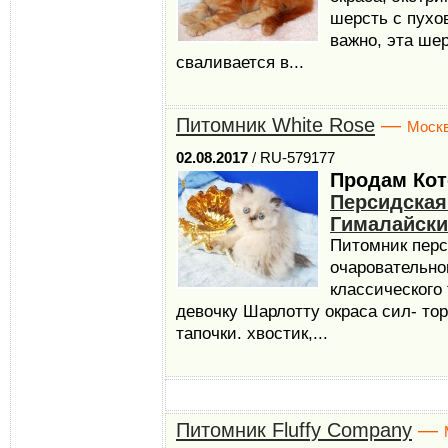
шерсть с пухо
важно, эта шер
сваливается в...
Питомник White Rose
—
Моск
02.08.2017
/ RU-579177
Продам Кот
Персидская
Гималайски
Питомник перс
очаровательног
классического
девочку Шарлотту окраса сил- тор
тапочки. хвостик,...
Питомник Fluffy Company
—