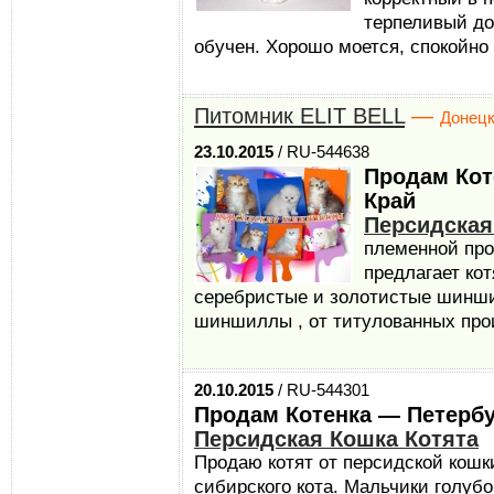
терпеливый до
обучен. Хорошо моется, спокойно 
Питомник ELIT BELL
—
Донец
23.10.2015
/ RU-544638
Продам Кот
Край
Персидская
племенной пр
предлагает кот
серебристые и золотистые шинши
шиншиллы , от титулованных прои
20.10.2015
/ RU-544301
Продам Котенка — Петербу
Персидская Кошка Котята
Продаю котят от персидской кошк
сибирского кота. Мальчики голубо