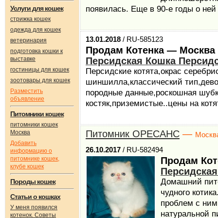
Услуги для кошек
появилась. Еще в 90-е годы о ней
стрижка кошек
одежда для кошек
13.01.2018
/ RU-585123
ветеринария
Продам Котенка — Москва
подготовка кошки к
выставке
Персидская Кошка Персидс
гостиницы для кошек
Персидские котята,окрас серебри
зоотовары для кошек
шиншилла,классический тип,дево
Разместить
породные данные,роскошная шуб
объявление
костяк,приземистые..цены на котят
Питомники кошек
питомники кошек
Питомник ОРЕСАНС
—
Москва
Москв
Добавить
26.10.2017
/ RU-582494
информацию о
питомнике кошек,
Продам Кот
клубе кошек
Персидская
Домашний пито
Породы кошек
чудного котика
Статьи о кошках
проблем с ним 
У меня появился
натуральной п
котенок. Советы