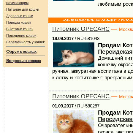
начинающим
любимым роско
Питание для кошки
Здоровье кошки
Породы кошек
Питомник ОРЕСАНС
—
Москв
Выставки кошек
Поведение кошек
18.09.2017
/ RU-581043
Беременность у кошек
Продам Кот
Персидская
Форум о кошках
Домашний пит
Вопросы о кошках
кошечку окраса
ручная, аккуратная воспитана в 
к лотку и когтиточке с прекрасным 
Питомник ОРЕСАНС
—
Москв
01.09.2017
/ RU-580287
Продам Кот
Персидская
Очаровательны
окраса, экстри