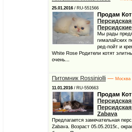
25.01.2016
/ RU-551566
Продам Кот
Персидская
Персидские
Мы рады пред
гималайских п
ред-пойт и кре
White Rose Родители котят элитн
очень...
Питомник Rossiniolli
—
Москва
11.01.2016
/ RU-550663
Продам Кот
Персидская
Персидская 
Zabava
Предлагается замечательная перси
Zabava. Возраст 05.05.2015г., ок