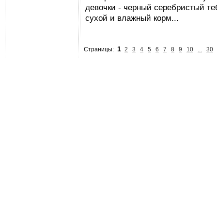
девочки - черный серебристый те
сухой и влажный корм...
1
Страницы:
2
3
4
5
6
7
8
9
10
...
30