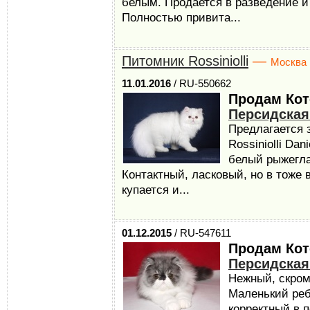
белым. Продается в разведение и
Полностью привита...
Питомник Rossiniolli
—
Москва
11.01.2016
/ RU-550662
Продам Кот
Персидская
Предлагается 
Rossiniolli Da
белый рыжегла
Контактный, ласковый, но в тоже
купается и...
01.12.2015
/ RU-547611
Продам Кот
Персидская
Нежный, скром
Маленький реб
корректный в п