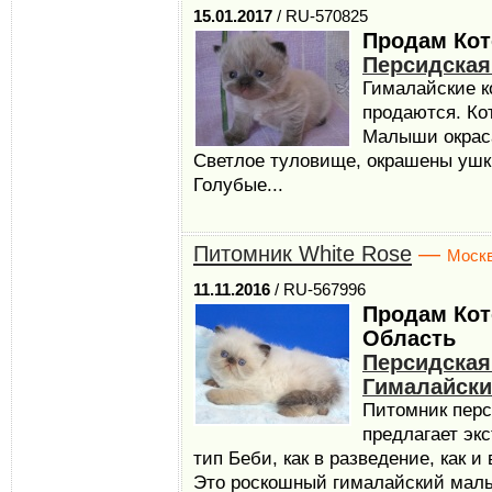
15.01.2017
/ RU-570825
Продам Кот
Персидская
Гималайские к
продаются. Кот
Малыши окраса
Светлое туловище, окрашены ушки
Голубые...
Питомник White Rose
—
Моск
11.11.2016
/ RU-567996
Продам Кот
Область
Персидская
Гималайски
Питомник перс
предлагает эк
тип Беби, как в разведение, как 
Это роскошный гималайский мальчи