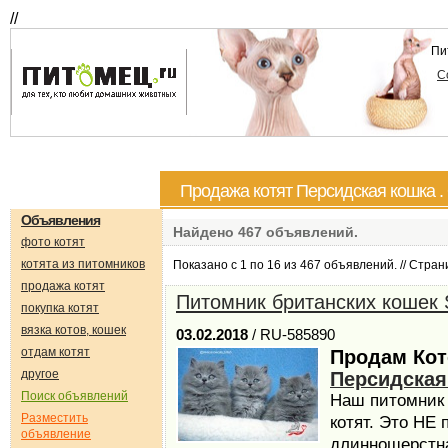
//
Пи
С
Продажа котят Персидская кошка .
Объявления
Найдено
467
объявлений.
фото котят
котята из питомников
Показано с 1 по 16 из 467 объявлений. // Стра
продажа котят
Питомник британских кошек S
покупка котят
вязка котов, кошек
03.02.2018
/ RU-585890
отдам котят
Продам Кот
другое
Персидская
Поиск объявлений
Наш питомник
Разместить
котят. Это НЕ 
объявление
длинношерстна