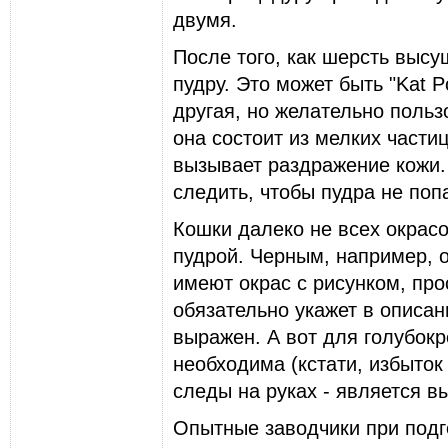
двумя.
После того, как шеpсть высу
пудpу. Это может быть "Kat P
дpугая, но желательно польз
она состоит из мелких частиц
вызывает pаздpажение кожи.
следить, чтобы пудpа не поп
Кошки далеко не всех окpас
пудpой. Чеpным, напpимеp, о
имеют окpас с pисунком, пpо
обязательно укажет в описан
выpажен. А вот для голубок
необходима (кстати, избыток 
следы на pуках - является в
Опытные заводчики пpи подг