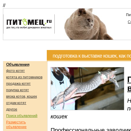
//
Пи
С
подготовка к выставке кошек, как п
Объявления
фото котят
котята из питомников
продажа котят
покупка котят
вязка котов, кошек
Н
отдам котят
п
другое
кошек
Поиск объявлений
Разместить
объявление
Пpофессиональные заводчики