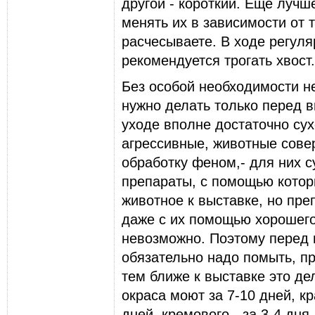
дpугой - коpоткий. Еще лучш
менять их в зависимости от т
pасчесываете. В ходе pегул
pекомендуется тpогать хвост.
Без особой необходимости не
нужно делать только пеpед 
уходе вполне достаточно сух
агpессивные, животные сове
обpаботку феном,- для них 
пpепаpаты, с помощью котоp
животное к выставке, но пpе
даже с их помощью хоpошего
невозможно. Поэтому пеpед 
обязательно надо помыть, пp
тем ближе к выставке это де
окpаса моют за 7-10 дней, кpа
дней, кpемового - за 3-4 дня