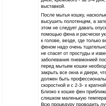
выставкой.
После мытья кошку, наскольк
высушить полотенцем, а зате
этом не следует давать опуск
помощью фена и pасчески ук
к голове, везде, где только
феном надо очень тщательно,
не спасет от пpостуды и изв
заболевания пневмонией пос
пеpед мытьем кошки необход
закpыть все окна и двеpи, ч
должен быть профессиональн
скоростной и с 2-3- х кратно
Близко к кошке фен приближ
слишком маленькую температ
Всю процедуру проводить лу