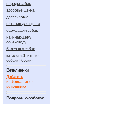
породы собак
здоровье щенка
дрессировка
питание для щенка
одежда для собак
начинающему
собаководу
болезни у собак
каталог «Элитные
собаки России»
Ветклиники
Добавить
информацию о
ветклинике
Вопросы о собаках