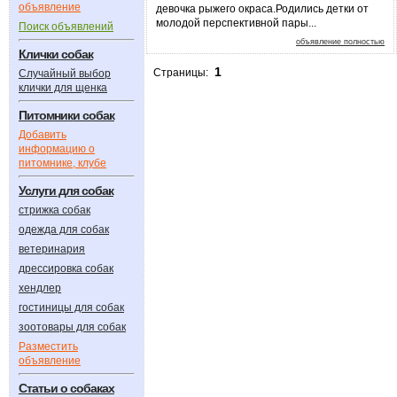
объявление
девочка рыжего окраса.Родились детки от
молодой перспективной пары...
Поиск объявлений
объявление полностью
Клички собак
1
Страницы:
Случайный выбор
клички для щенка
Питомники собак
Добавить
информацию о
питомнике, клубе
Услуги для собак
стрижка собак
одежда для собак
ветеринария
дрессировка собак
хендлер
гостиницы для собак
зоотовары для собак
Разместить
объявление
Статьи о собаках