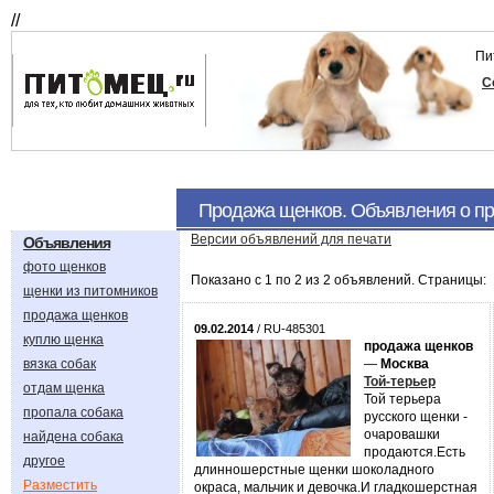
//
Пи
С
Продажа щенков. Объявления о п
Версии объявлений для печати
Объявления
фото щенков
Показано с 1 по 2 из 2 объявлений. Страницы:
щенки из питомников
продажа щенков
09.02.2014
/ RU-485301
куплю щенка
продажа щенков
вязка собак
—
Москва
Той-терьер
отдам щенка
Той терьера
пропала собака
русского щенки -
очаровашки
найдена собака
продаются.Есть
другое
длинношерстные щенки шоколадного
Разместить
окраса, мальчик и девочка.И гладкошерстная