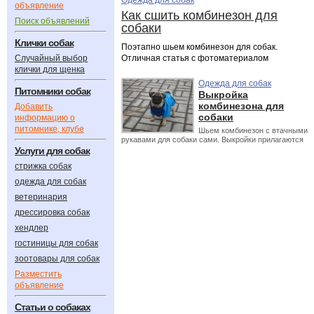
Одежда для собак
объявление
Как сшить комбинезон для
Поиск объявлений
собаки
Клички собак
Поэтапно шьем комбинезон для собак.
Случайный выбор
Отличная статья с фотоматериалом
клички для щенка
Одежда для собак
Питомники собак
Выкройка
комбинезона для
Добавить
собаки
информацию о
питомнике, клубе
Шьем комбинезон с втачными
рукавами для собаки сами. Выкройки прилагаются
Услуги для собак
стрижка собак
одежда для собак
ветеринария
дрессировка собак
хендлер
гостиницы для собак
зоотовары для собак
Разместить
объявление
Статьи о собаках