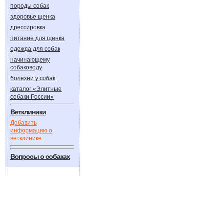
породы собак
здоровье щенка
дрессировка
питание для щенка
одежда для собак
начинающему
собаководу
болезни у собак
каталог «Элитные
собаки России»
Ветклиники
Добавить
информацию о
ветклинике
Вопросы о собаках