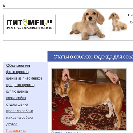
//
Пи
С
Статьи о собаках. Одежда для соб
Объявления
фото щенков
щенки из питомников
продажа щенков
куплю щенка
вязка собак
отдам щенка
пропала собака
найдена собака
другое
Разместить