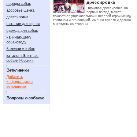
дрессировка
породы собак
Цирковая дрессировка, на
здоровье щенка
первый взгляд, может
показаться увлекательной и веселой игрой между
дрессировка
хозяином и его собакой. Именно так это и должно
питание для щенка
выглядеть со стороны.
одежда для собак
начинающему
собаководу
болезни у собак
каталог «Элитные
собаки России»
Ветклиники
Добавить
информацию о
ветклинике
Вопросы о собаках