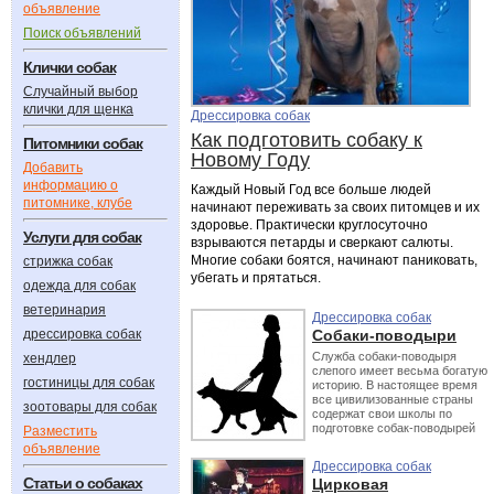
объявление
Поиск объявлений
Клички собак
Случайный выбор
клички для щенка
Дрессировка собак
Как подготовить собаку к
Питомники собак
Новому Году
Добавить
информацию о
Каждый Новый Год все больше людей
питомнике, клубе
начинают переживать за своих питомцев и их
здоровье. Практически круглосуточно
Услуги для собак
взрываются петарды и сверкают салюты.
Многие собаки боятся, начинают паниковать,
стрижка собак
убегать и прятаться.
одежда для собак
ветеринария
Дрессировка собак
дрессировка собак
Cобаки-поводыри
Служба собаки-поводыря
хендлер
слепого имеет весьма богатую
гостиницы для собак
историю. В настоящее время
все цивилизованные страны
зоотовары для собак
содержат свои школы по
подготовке собак-поводырей
Разместить
объявление
Дрессировка собак
Статьи о собаках
Цирковая