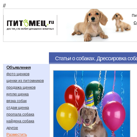
//
Пи
С
Статьи о собаках. Дрессировка соб
Объявления
фото щенков
щенки из питомников
продажа щенков
куплю щенка
вязка собак
отдам щенка
пропала собака
найдена собака
другое
Разместить