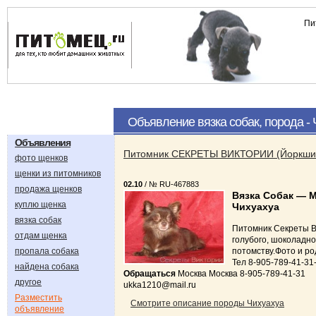
Пи
Объявление вязка собак, порода -
Объявления
Питомник СЕКРЕТЫ ВИКТОРИИ (Йоркширс
фото щенков
щенки из питомников
02.10
/ № RU-467883
продажа щенков
Вязка Собак — 
куплю щенка
Чихуахуа
вязка собак
Питомник Секреты Ви
отдам щенка
голубого, шоколадно
пропала собака
потомству.Фото и ро
Тел 8-905-789-41-31
найдена собака
Обращаться
Москва Москва 8-905-789-41-31
другое
ukka1210@mail.ru
Разместить
Смотрите описание породы Чихуахуа
объявление