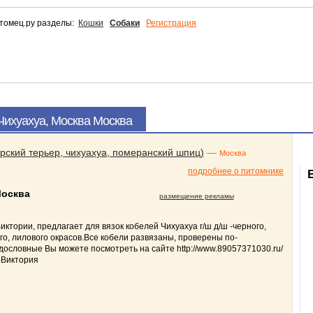
томец.ру разделы:
Кошки
Собаки
Регистрация
 Чихуахуа, Москва Москва
кий терьер, чихуахуа, померанский шпиц)
—
Москва
подробнее о питомнике
Москва
размещение рекламы
ктории, предлагает для вязок кобелей Чихуахуа г/ш д/ш -черного,
го, лилового окрасов.Все кобели развязаны, проверены по-
дословные Вы можете посмотреть на сайте http://www.89057371030.ru/
-Виктория