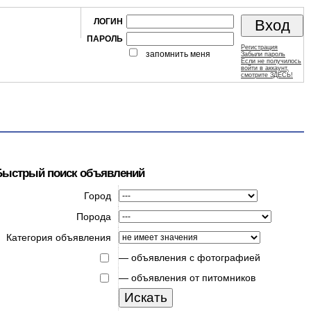
ЛОГИН
ПАРОЛЬ
Регистрация
запомнить меня
Забыли пароль
Если не получилось
войти в аккаунт,
смотрите ЗДЕСЬ!
Быстрый поиск объявлений
Город
Порода
Категория объявления
—
объявления с фотографией
—
объявления от питомников