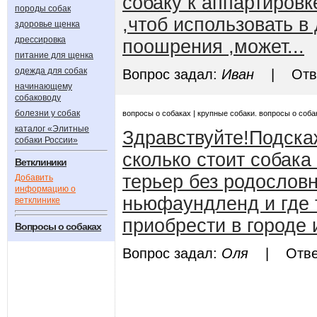
собаку к аппартировк
породы собак
,чтоб использовать в
здоровье щенка
дрессировка
поошрения ,может...
питание для щенка
одежда для собак
Вопрос задал:
Иван
| Отве
начинающему
собаководу
болезни у собак
вопросы о собаках | крупные собаки. вопросы о соба
каталог «Элитные
Здравствуйте!Подска
собаки России»
сколько стоит собак
Ветклиники
терьер без родослов
Добавить
информацию о
ньюфаундленд и где 
ветклинике
приобрести в городе
Вопросы о собаках
Вопрос задал:
Оля
| Ответ