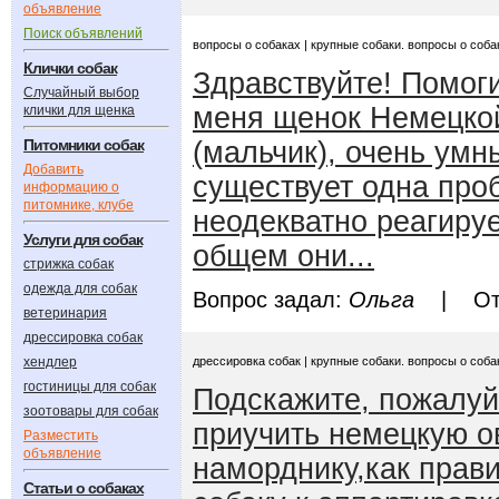
объявление
Поиск объявлений
вопросы о собаках | крупные собаки. вопросы о соба
Клички собак
Здравствуйте! Помог
Случайный выбор
меня щенок Немецкой
клички для щенка
Питомники собак
(мальчик), очень умн
Добавить
существует одна про
информацию о
питомнике, клубе
неодекватно реагируе
Услуги для собак
общем они...
стрижка собак
одежда для собак
Вопрос задал:
Ольга
| Отв
ветеринария
дрессировка собак
хендлер
дрессировка собак | крупные собаки. вопросы о соба
гостиницы для собак
Подскажите, пожалуй
зоотовары для собак
приучить немецкую о
Разместить
объявление
наморднику,как прав
Статьи о собаках