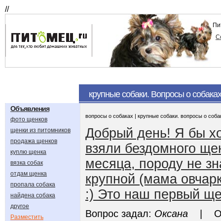
//
Пи
С
крупные собаки. Вопросы о собака
Объявления
вопросы о собаках | крупные собаки. вопросы о соба
фото щенков
Добрый день! Я бы х
щенки из питомников
продажа щенков
взяли бездомного щен
куплю щенка
месяца, породу не зн
вязка собак
отдам щенка
крупной (мама овчарк
пропала собака
:) Это наш первый ще
найдена собака
другое
Вопрос задал:
Оксана
| Отв
Разместить