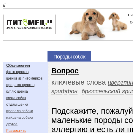
//
Пи
С
Породы собак
Объявления
Вопрос
фото щенков
щенки из питомников
ключевые слова
цвергпи
продажа щенков
гриффон
брюссельский гр
куплю щенка
вязка собак
отдам щенка
Подскажите, пожалуй
пропала собака
найдена собака
маленькие породы со
другое
аллергию и есть ли п
Разместить