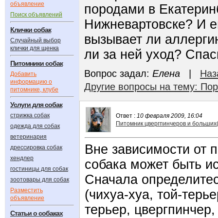
объявление
породами в Екатерин
Поиск объявлений
Нижневартовске? И 
Клички собак
вызывает ли аллерги
Случайный выбор
клички для щенка
ли за ней уход? Спас
Питомники собак
Вопрос задал:
Елена
|
Наз
Добавить
информацию о
Другие вопросы на тему: По
питомнике, клубе
Услуги для собак
стрижка собак
Ответ :
10 февраля 2009, 16:04
Питомник цвергпинчеров и больших
одежда для собак
ветеринария
Вне зависимости от 
дрессировка собак
хендлер
собака может быть и
гостиницы для собак
Сначала определитес
зоотовары для собак
Разместить
(чихуа-хуа, той-терь
объявление
терьер, цвергпинчер, 
Статьи о собаках