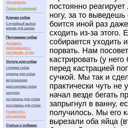
объявление
постоянно реагирует 
Поиск объявлений
ногу, за то выведешь 
Клички собак
боится иной раз даже
Случайный выбор
клички для щенка
сходить из-за этого. 
Питомники собак
собирается уходить и
Добавить
информацию о
порвать. Нам посовет
питомнике, клубе
кастрировать (у него
Услуги для собак
перед кастрацией по
стрижка собак
одежда для собак
сучкой. Мы так и сдел
ветеринария
практически чуть не 
дрессировка собак
начал везде бегать п
хендлер
гостиницы для собак
запрыгнул в ванну, е
зоотовары для собак
получилось. Мы его 
Разместить
объявление
вырезали оба яйца (в
Статьи о собаках