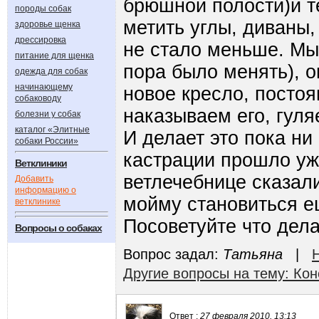
брюшной полости)и т
породы собак
метить углы, диваны,
здоровье щенка
дрессировка
не стало меньше. Мы
питание для щенка
пора было менять), о
одежда для собак
начинающему
новое кресло, посто
собаководу
наказываем его, гуляе
болезни у собак
каталог «Элитные
И делает это пока ни 
собаки России»
кастрации прошло уж
Ветклиники
ветлечебнице сказали
Добавить
информацию о
мойму становиться е
ветклинике
Посоветуйте что дел
Вопросы о собаках
Вопрос задал:
Татьяна
|
Другие вопросы на тему: Ко
Ответ :
27 февраля 2010, 13:13