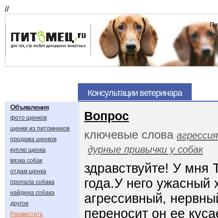
//
Пи
С
Консультации ветеринара
Объявления
Вопрос
фото щенков
щенки из питомников
ключевые слова
агрессия
продажа щенков
дурные привычки у собак
куплю щенка
вязка собак
здравствуйте! У мня 
отдам щенка
года.У него ужасный 
пропала собака
найдена собака
агрессивный, нервны
другое
переносит он ее куса
Разместить